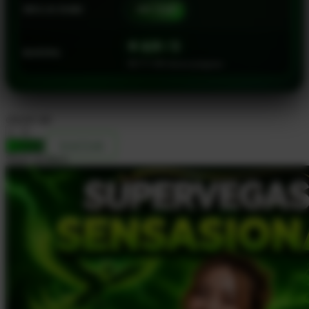
MULAI DARI
IDR 10.000
Squishmallows
Starbooks
⭐ 4.9 / 5
RATING
Stick-O
88.777.369 ulasan pengguna
Stokke
Sudocrem
choose qty
Sumimo
DAFTAR
LOGIN
Sunnylife
Share product:
Sun-Staches
Swimava
T
Tommee Tippee
Trunki
Tutti Bambini