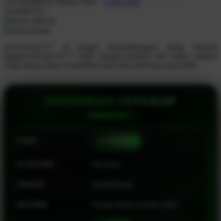
Use Installment Options from
.
Laarn more
Available for :
Q
home delivery
store pickup
QV Baby
LENGKAP777 di tengah berkembangnya dunia hiburan
R
digital,LENGKAP777 hadir sebagai platform slot online modern
yang menawarkan kemudahan akses,dan performa yang stabil.
Real Shades
Red Castle
INFORMASI LENGKAP
Ribbon Madness
S
NAMA
LENGKAP777
Sebamed
Silver Cross
KATEGORI
Slot Gacor
Simply Idea
SERVER
Top Markotop
Skip Hop
METODE
Transfer Bank, E-Wallet, QRIS
Spectra