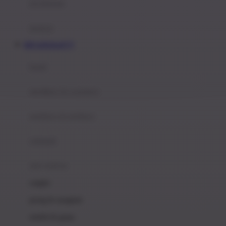
perabotan
Happy Tummy
Hauck
matras
Havaianas
RTP LENGKAP777
Hegen
botol
Hot Wheels
sterilizer & warmers
Hybrid
soothers & teethers
I
Inlacta DHA
celemek
Interlac
alat makan
Ivenet
cangkir
J
piring & mangkuk
Jack N Jill
sendok & garpu