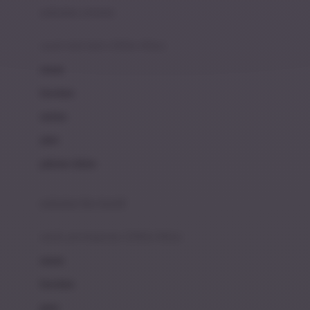
pakaian renang
Bumkins
anak laki-laki (18bln-8thn)
C
atasan
Cetaphil
bawahan
Chicco
setelan
Childlife
jaket
Clevamama
pakaian dalam
Cocolatte
Cottonseeds
pakaian ibu hamil
Cozy N Safe
anak perempuan (18bln-8thn)
Crane
atasan
Cybex
bawahan
D
gaun