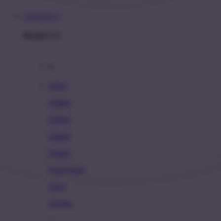
LENGKAP777
Brand A-Z
A
Addo
Adidas
Airfree
Alamii
Amara
Aqua Scale
Asics
Aveeno
Awan