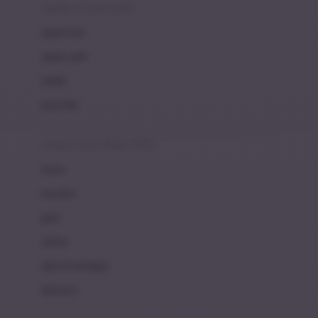
Beauty Barn
sepatu & kaus kaki
Bio Oil
sepatu bayi
Biolane
sepatu anak
Bite Fighters
sandal
Bizzi Growin
kaus kaki
Blackmores
fashion bayi (0bln-3thn)
Blooming Marvellous
atasan
Bonnels
bawahan
Bravado
gaun
Bruder
setelan
Brush Baby
jaket & kardigan
Buds Organics
aksesoris
Bugaboo
Buggygear