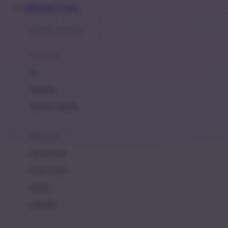
LENGKAP777 Login
Azetabio
produk terbaru
B
aksesoris
Baabaasheepz
tas
Babiators
kacamata
Baby Dove
aksesoris rambut
Baby Jogger
Baby Rovega
slot gacor
Babybee
pakaian tidur
Banana Boat
set & terusan
Banz
piyama
Barbie
bodysuits
Beaba