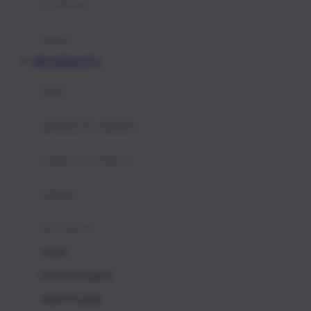
perabotan
Happy Tummy
Hauck
matras
Havaianas
RTP LENGKAP777
Hegen
botol
Hot Wheels
sterilizer & warmers
Hybrid
soothers & teethers
I
Inlacta DHA
celemek
Interlac
alat makan
Ivenet
cangkir
J
piring & mangkuk
Jack N Jill
sendok & garpu