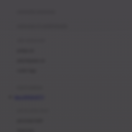
Joie
pengolah makanan
Joolz
Jujube
makanan & multivitamin
K
alat menyusui
Kiddycuts
pompa asi
Kumon
penyimpanan asi
L
cooler bags
Leapfrog
kursi makan
Leclerc
Situs LENGKAP777
Lee Vierra
Lillebaby
perawatan bayi
Little Bird Told Me
perawatan kulit
Little Miss Janis
Sunscreen