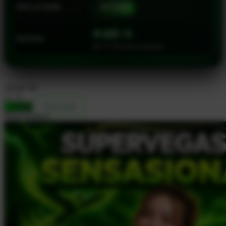
MULAI DARI
IDR 10.000
Squishmallows
Starbooks
⭐ 4.9 / 5
RATING
Stick-O
88.777.369 ulasan pengguna
Stokke
Sudocrem
choose qty
Sumimo
DAFTAR
LOGIN
Sunnylife
Share product:
Sun-Staches
Swimava
T
Tommee Tippee
Trunki
Tutti Bambini