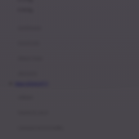
Felt So Sweet
0-36 Kg
Fisher Price
Flipper
gendongan
Friends Of Sally
travel cots
G
diaper bags
Gb
Geko
aksesoris
Graco
Daftar LENGKAP777
Gund
selimut
H
bantal & sprei
Habbie
Haenim
ranjang bayi & balita
Happy Horse