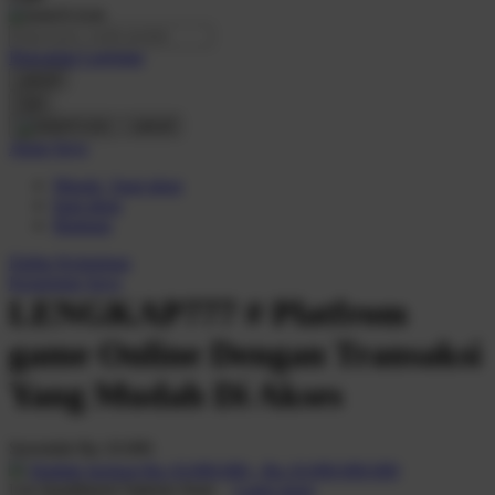
O
Pencarian Lanjutan
Oh Ma Grain
cancel
Okiedog
Cari
cancel
P
Akun Saya
Masuk / buat akun
Peachy
buat akun
Phil & Ted's
Bantuan
Philips Avent
Daftar Keinginan
Keranjang Saya
Pigeon
LENGKAP777 # Platfrom
Playgro
game Online Dengan Transaksi
Poled Global
Yang Mudah Di Akses
Ponycycle
Serendah
Rp 10.000
Puma
Hadiah Jackpot
Rp.10.000.000
-
Rp.10.000.000.000
Pureats
Use Installment Options from
.
Laarn more