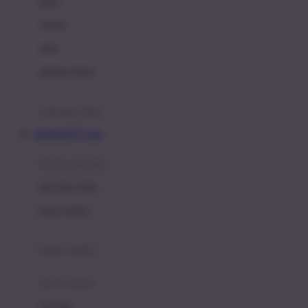
gaun
Dae Organics
setelan
Docare
jaket
Doona
pakaian dalam
Down To Earth
Drew
pakaian tidur
Dr. Brown's
LENGKAP777 Link
E
kereta dorong
ELC
bayi baru lahir
Ergobaby
usia 6 bulan+
Expert Care
koper anak
Ezyroller
kursi mobil
F
0-13 Kg