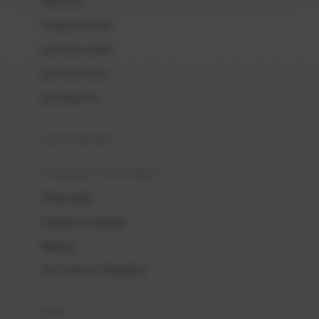
Sunscreen
London Taxi
Shampo & Sabun
Love To Dream
perawatan rambut
perawatan mulut
M
perawatan diri
Magformers
Mama's Choice
perawatan ibu
Mamas&Papas
kesehatan & kebersihan
Mamaway
Tissue basah
Maxi Cosi
Laundry & Cleaning
Megabloks
Medical
Micro
Air Purifier & Humidifier
MiDeer
Mimi & Lula
potty