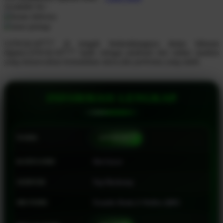
Available for :
home delivery
Q
store pickup
QV Baby
LENGKAP777 di tengah berkembangnya dunia hiburan
digital,LENGKAP777 hadir sebagai platform slot online modern
R
yang menawarkan kemudahan akses,dan performa yang stabil.
Real Shades
Red Castle
INFORMASI LENGKAP
Ribbon Madness
S
NAMA
LENGKAP777
Sebamed
KATEGORI
Slot Gacor
Silver Cross
SERVER
Top Markotop
Simply Idea
Skip Hop
METODE
Transfer Bank, E-Wallet, QRIS
Spectra