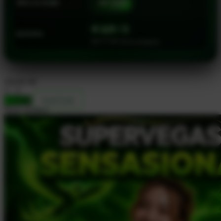
MULAI DARI
IDR 10.000
Squishmallows
⭐ 4.9 / 5
Starbooks
RATING
88.777.369 ulasan pengguna
Stick-O
Stokke
Sudocrem
choose qty
Sumimo
DAFTAR
LOGIN
Share product:
Sunnylife
Sun-Staches
Swimava
T
Tommee Tippee
Trunki
Tutti Bambini