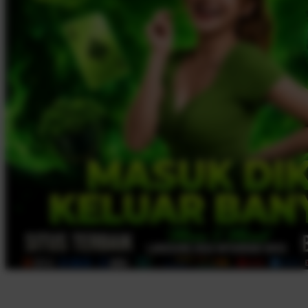
Twistshake
TY Toys
U
V
Veja
Vitaflow
Vtech
W
Waterland
Wellness