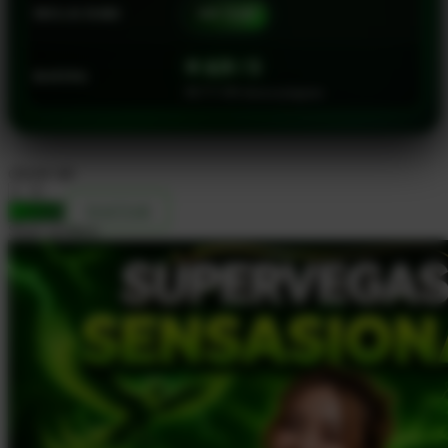
MULAI DARI
IDR 10.000
Squishmallows
Starbooks
⭐ 4.9 / 5
RATING
Stick-O
88.777.369 ulasan pengguna
Stokke
Sudocrem
choose qty
Sumimo
DAFTAR
LOGIN
Sunnylife
Share product:
Sun-Staches
Swimava
T
Tommee Tippee
Trunki
Tutti Bambini