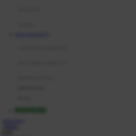
Moby
bak mandi
Momami
handuk
Mothercare
Website LENGKAP777
Mustela
ayunan dan walker bayi
My Buddy Tag
My K
alas bermain anak bayi
N
mainan anak bayi
Naif
mothercare toys
Nike
elc toys
Nordic Natural
LENGKAP777
Nuby
Akun Saya
Nuna
Masuk
Cari