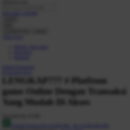
O
Pencarian Lanjutan
Oh Ma Grain
cancel
Okiedog
Cari
cancel
P
Akun Saya
Masuk / buat akun
Peachy
buat akun
Phil & Ted's
Bantuan
Philips Avent
Daftar Keinginan
Keranjang Saya
Pigeon
LENGKAP777 # Platfrom
Playgro
game Online Dengan Transaksi
Poled Global
Yang Mudah Di Akses
Ponycycle
Serendah
Rp 10.000
Puma
Hadiah Jackpot
Rp.10.000.000
-
Rp.10.000.000.000
Pureats