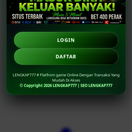
LOGIN
DAFTAR
LENGKAP777 # Platfrom game Online Dengan Transaksi Yang
Mudah Di Akses
© Copyright 2026 LENGKAP777 | SEO LENGKAP777