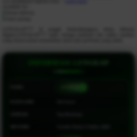
Use Installment Options from
.
Laarn more
Available for :
Q
home delivery
store pickup
QV Baby
LENGKAP777 di tengah berkembangnya dunia hiburan
R
digital,LENGKAP777 hadir sebagai platform slot online modern
yang menawarkan kemudahan akses,dan performa yang stabil.
Real Shades
Red Castle
INFORMASI LENGKAP
Ribbon Madness
S
NAMA
LENGKAP777
Sebamed
Silver Cross
KATEGORI
Slot Gacor
Simply Idea
SERVER
Top Markotop
Skip Hop
METODE
Transfer Bank, E-Wallet, QRIS
Spectra