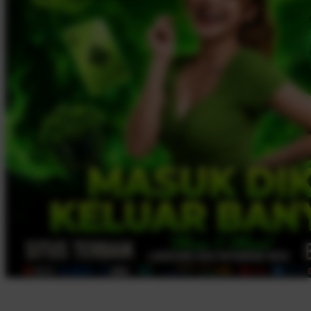
Twistshake
TY Toys
U
V
Veja
Vitaflow
Vtech
W
Waterland
Wellness
X