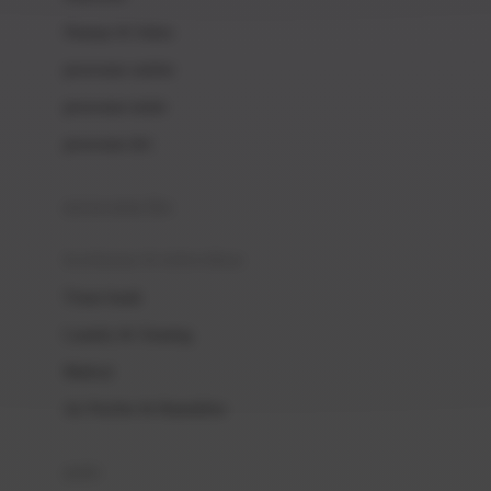
London Taxi
Shampo & Sabun
Love To Dream
perawatan rambut
perawatan mulut
M
perawatan diri
Magformers
Mama's Choice
perawatan ibu
Mamas&Papas
kesehatan & kebersihan
Mamaway
Tissue basah
Maxi Cosi
Laundry & Cleaning
Megabloks
Medical
Micro
Air Purifier & Humidifier
MiDeer
Mimi & Lula
potty
Mini Monkey